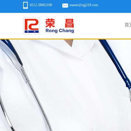
0512-58662198
master@zjg518.com
首