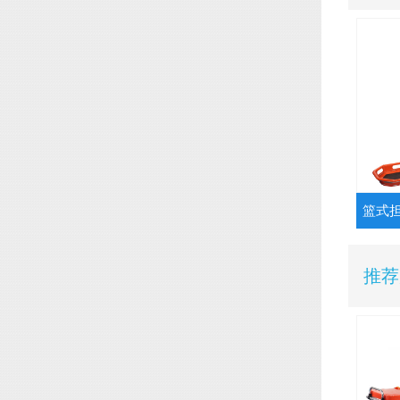
篮式担
推荐