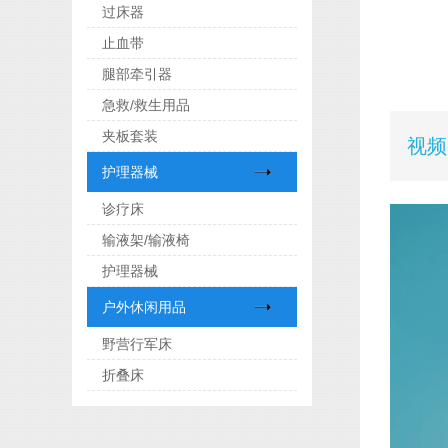
过床器
止血带
腿部牵引器
急救/救生用品
夹板套装
视频
护理器械
诊疗床
输液架/输液椅
护理器械
户外休闲用品
野营行军床
折叠床