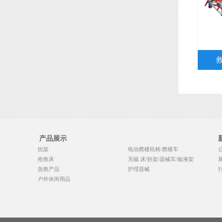
产品展示
担架
电动爬楼轮椅/爬楼车
抢救床
无磁 床/担架/器械车/输液架
急救产品
护理器械
户外休闲用品