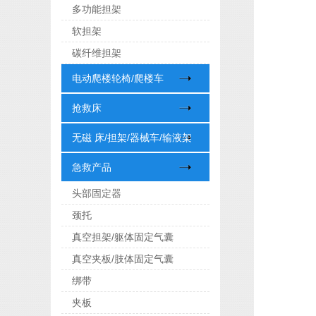
多功能担架
软担架
碳纤维担架
电动爬楼轮椅/爬楼车
抢救床
无磁 床/担架/器械车/输液架
急救产品
头部固定器
颈托
真空担架/躯体固定气囊
真空夹板/肢体固定气囊
绑带
夹板