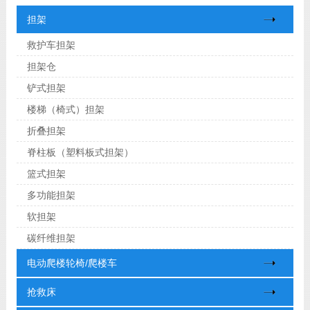
担架
救护车担架
担架仓
铲式担架
楼梯（椅式）担架
折叠担架
脊柱板（塑料板式担架）
篮式担架
多功能担架
软担架
碳纤维担架
电动爬楼轮椅/爬楼车
抢救床