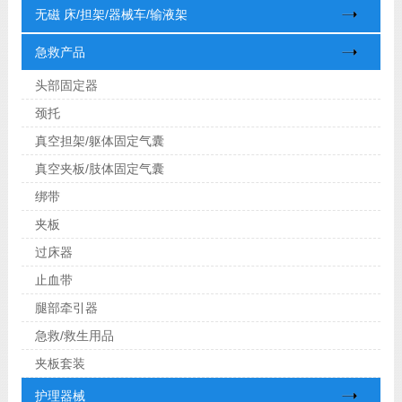
无磁 床/担架/器械车/输液架
急救产品
头部固定器
颈托
真空担架/躯体固定气囊
真空夹板/肢体固定气囊
绑带
夹板
过床器
止血带
腿部牵引器
急救/救生用品
夹板套装
护理器械