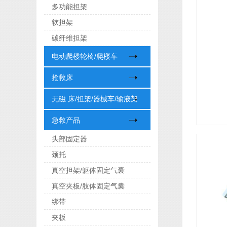
多功能担架
软担架
碳纤维担架
电动爬楼轮椅/爬楼车
抢救床
无磁 床/担架/器械车/输液架
急救产品
头部固定器
颈托
真空担架/躯体固定气囊
真空夹板/肢体固定气囊
绑带
夹板