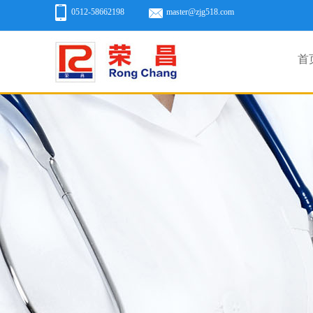
0512-58662198
master@zjg518.com
首