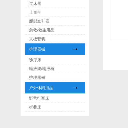
过床器
止血带
腿部牵引器
急救/救生用品
夹板套装
护理器械
诊疗床
输液架/输液椅
护理器械
户外休闲用品
野营行军床
折叠床