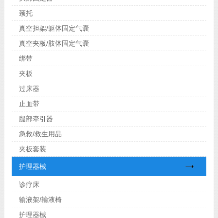
颈托
真空担架/躯体固定气囊
真空夹板/肢体固定气囊
绑带
夹板
过床器
止血带
腿部牵引器
急救/救生用品
夹板套装
护理器械
诊疗床
输液架/输液椅
护理器械