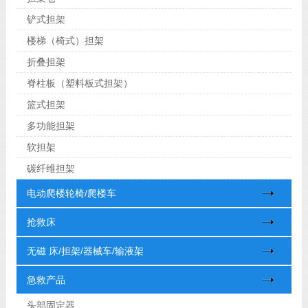
铲式担架
楼梯（椅式）担架
折叠担架
脊柱板（塑料板式担架）
篮式担架
多功能担架
软担架
碳纤维担架
电动爬楼轮椅/爬楼车
抢救床
无磁 床/担架/器械车/输液架
急救产品
头部固定器