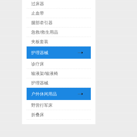
过床器
止血带
腿部牵引器
急救/救生用品
夹板套装
护理器械
诊疗床
输液架/输液椅
护理器械
户外休闲用品
野营行军床
折叠床