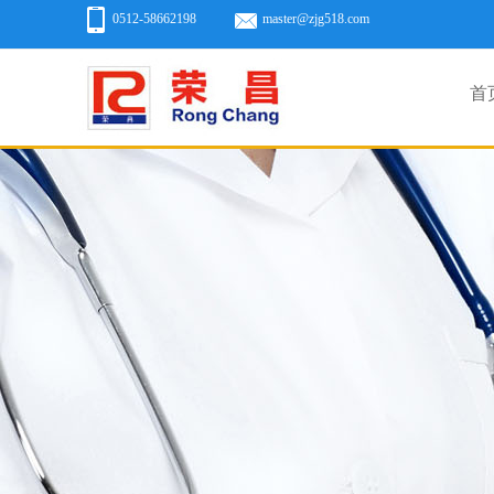
0512-58662198
master@zjg518.com
首