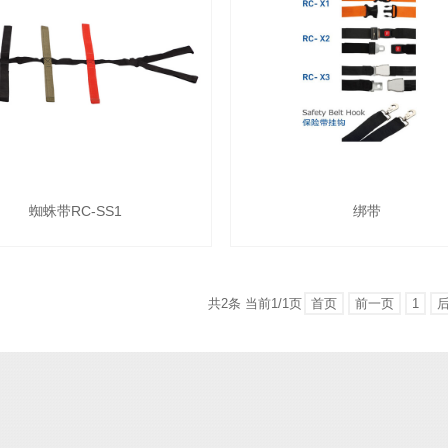
蜘蛛带RC-SS1
绑带
共2条 当前1/1页
首页
前一页
1