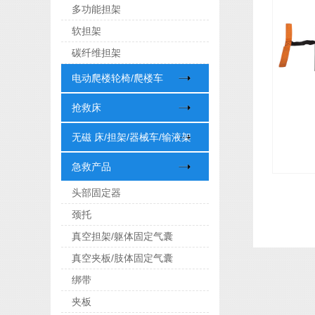
多功能担架
软担架
碳纤维担架
电动爬楼轮椅/爬楼车
抢救床
无磁 床/担架/器械车/输液架
急救产品
头部固定器
颈托
真空担架/躯体固定气囊
真空夹板/肢体固定气囊
绑带
夹板