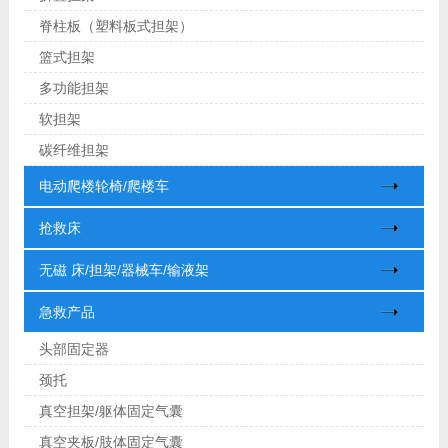
脊柱板（塑料板式担架）
篮式担架
多功能担架
软担架
碳纤维担架
电动爬楼轮椅/爬楼车
抢救床
无磁 床/担架/器械车/输液架
急救产品
头部固定器
颈托
真空担架/躯体固定气囊
真空夹板/肢体固定气囊