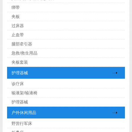
绑带
夹板
过床器
止血带
腿部牵引器
急救/救生用品
夹板套装
护理器械
诊疗床
输液架/输液椅
护理器械
户外休闲用品
野营行军床