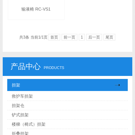
输液椅 RC-VS1
共3条 当前1/1页
首页
前一页
1
后一页
尾页
产品中心
PRODUCTS
担架
救护车担架
担架仓
铲式担架
楼梯（椅式）担架
折叠担架