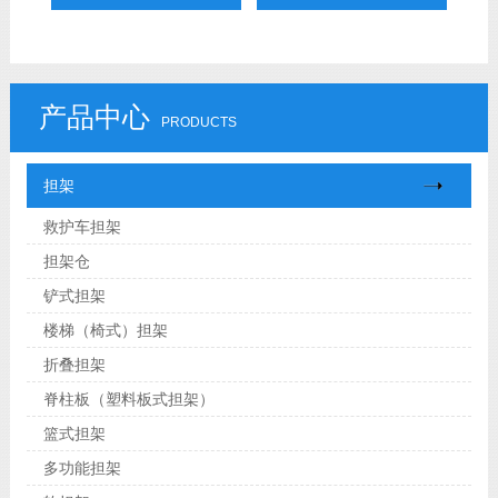
员固定抬板）RC-E3
产品中心
PRODUCTS
担架
救护车担架
担架仓
铲式担架
楼梯（椅式）担架
折叠担架
脊柱板（塑料板式担架）
篮式担架
多功能担架