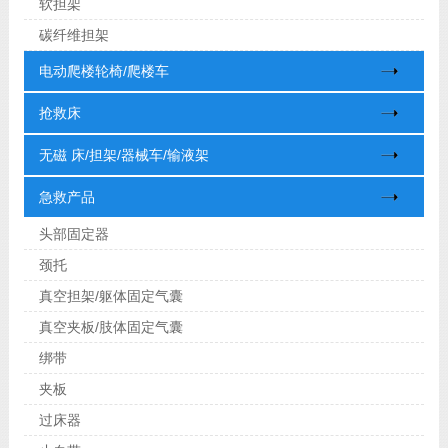
软担架
碳纤维担架
电动爬楼轮椅/爬楼车
抢救床
无磁 床/担架/器械车/输液架
急救产品
头部固定器
颈托
真空担架/躯体固定气囊
真空夹板/肢体固定气囊
绑带
夹板
过床器